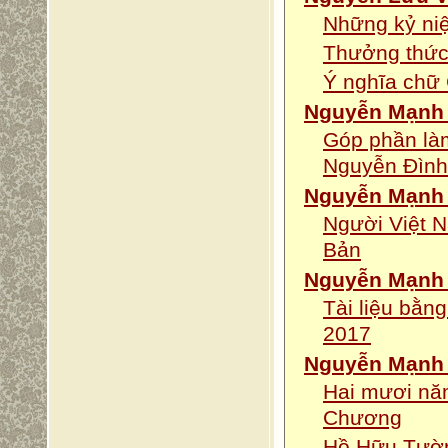
Những kỷ ni
Thưởng thức
Ý nghĩa chữ
Nguyễn Mạnh
Góp phần làm
Nguyễn Đình
Nguyễn Mạnh
Người Việt N
Bản
Nguyễn Mạnh 
Tài liệu bằn
2017
Nguyễn Mạnh 
Hai mươi nă
Chương
Hồ Hữu Tườn