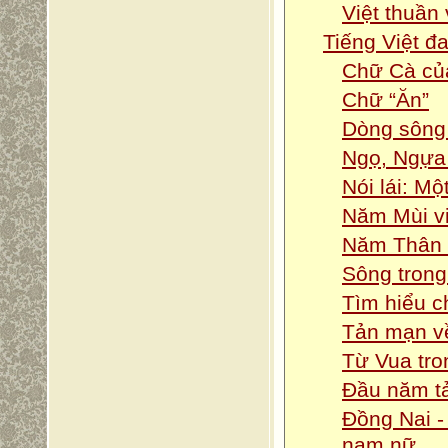
Việt thuần
Tiếng Việt đ
Chữ Cà củ
Chữ “Ăn”
Dòng sông
Ngọ, Ngựa
Nói lái: Mộ
Năm Mùi v
Năm Thân 
Sông trong 
Tìm hiểu 
Tản mạn v
Từ Vua tron
Đầu năm t
Đồng Nai -
nam nữ