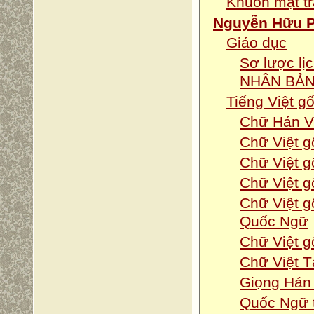
Khuôn mặt t
Nguyễn Hữu 
Giáo dục
Sơ lược lị
NHÂN BẢN
Tiếng Việt g
Chữ Hán Vi
Chữ Việt g
Chữ Việt 
Chữ Việt 
Chữ Việt g
Quốc Ngữ
Chữ Việt g
Chữ Việt T
Giọng Hán 
Quốc Ngữ t