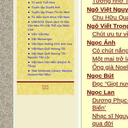
Tưởng nhớ 
► Tủ sách Tuổi Hoa
► Tuyển tập Duyên Anh
Ngô Việt Ngu
► Tuyển tập Phạm Tín An Ninh
Chu Hữu Qua
► Từ điển bách khoa Việt Nam
► UNESCO: Danh sách Di Sản
Ngô Viết Trọn
Văn Hóa Phi Vật Thể của Nhân
Loại
Chút ưu tư v
► Viện Việt-Học
► Việt Messenger
Ngọc Ánh
► Việt-Nam những hình ảnh xưa
► Việt-Nam Quê Hương Tôi
Có chút nắn
► Việt Nam Quê Hương Tôi -
Một mai trở 
Nguyễn Tấn Lộc
► Việt Nam Văn Hiến (Huỳnh Ái
Ông già Noel
Tông)
► Yale University Library: Maurice
Ngọc Bút
Durand Hán Nôm
Đọc “Giọt nư

Ngọc Lan
Dương Phục-
Biển’
Nhạc sĩ Nguy
qua đời