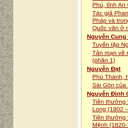
Phú, tỉnh An
Tác giả Phan
Pháp và tron
Quốc văn ở 
Nguyễn Cung
Tuyển tập N
Tản mạn về n
(phần 1)
Nguyễn Ðạt
Phú Thành, h
Sài Gòn của 
Nguyễn Đình 
Tiền thưởng 
Long (1802 
Tiền thưởng 
Mệnh (1820-