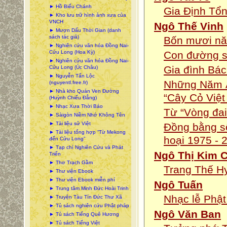
► Hồ Biểu Chánh
Gia Định Tổn
► Kho lưu trữ hình ảnh xưa của
VNCH
Ngô Thế Vinh
► Mượn Dấu Thời Gian (danh
sách tác giả)
Bốn mươi nă
► Nghiên cứu văn hóa Đồng Nai-
Cửu Long (Hoa Kỳ)
Con đường s
► Nghiên cứu văn hóa Đồng Nai-
Gia đình Bá
Cửu Long (Úc Châu)
► Nguyễn Tấn Lộc
Những Năm Ả
(nguyentl.free.fr)
► Nhà kho Quán Ven Đường
“Cây Cỏ Việ
(Huỳnh Chiếu Đẳng)
► Nhạc Xưa Thời Báo
Từ “Vòng đai
► Sàigòn Niềm Nhớ Không Tên
► Tài liệu sử Việt
Đồng bằng s
► Tài liệu tổng hợp “Từ Mekong
hoại 1975 - 
đến Cửu Long”
► Tạp chí Nghiên Cứu và Phát
Ngô Thị Kim 
Triển
► Thơ Trạch Gầm
Trang Thế Hy
► Thư viện Ebook
► Thư viện Ebook miễn phí
Ngô Tuấn
► Trung tâm Minh Đức Hoài Trinh
Nhạc lễ Phật
► Truyện Tàu Tín Đức Thư Xã
► Tủ sách nghiên cứu Phật pháp
Ngô Văn Ban
► Tủ sách Tiếng Quê Hương
► Tủ sách Tiếng Việt