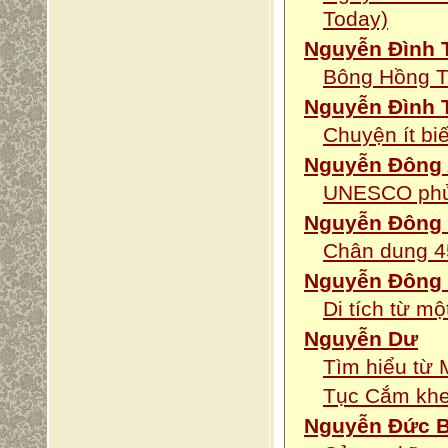
Today)
Nguyễn Đình 
Bông Hồng T
Nguyễn Đình 
Chuyện ít bi
Nguyễn Đông
UNESCO phủ 
Nguyễn Ðông
Chân dung 4
Nguyễn Đông
Di tích từ mộ
Nguyễn Dư
Tìm hiểu từ 
Tục Cắm kh
Nguyễn Đức 