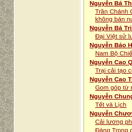
Nguyễn Bá Th
Trần Chánh C
không bán n
Nguyễn Bá Tr
Đại Việt sử 
Nguyễn Bảo H
Nam Bộ Chi
Nguyễn Cao 
Trại cải tạo
Nguyễn Cao 
Gom góp từ 
Nguyễn Chun
Tết và Lịch
Nguyễn Chươ
Cải lương phá
Đàng Trong c