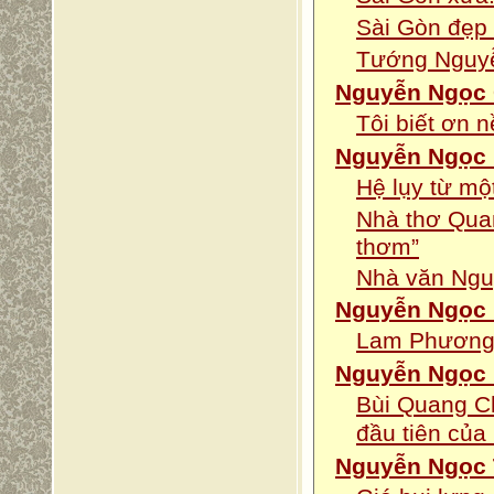
Sài Gòn đẹp 
Tướng Nguyễ
Nguyễn Ngọc 
Tôi biết ơn 
Nguyễn Ngọc 
Hệ lụy từ mộ
Nhà thơ Qua
thơm”
Nhà văn Nguy
Nguyễn Ngọc
Lam Phương 
Nguyễn Ngọc
Bùi Quang C
đầu tiên củ
Nguyễn Ngọc