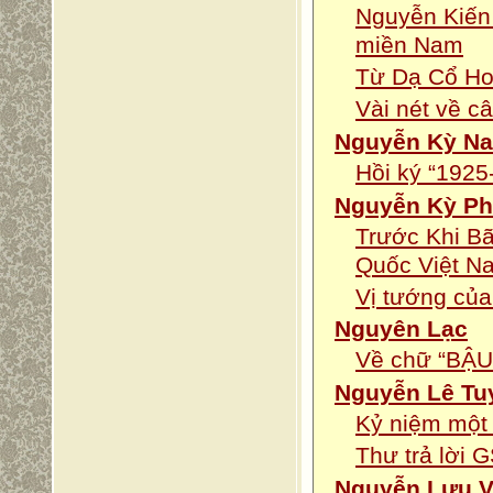
Nguyễn Kiến
miền Nam
Từ Dạ Cổ Ho
Vài nét về c
Nguyễn Kỳ N
Hồi ký “1925
Nguyễn Kỳ P
Trước Khi Bã
Quốc Việt Na
Vị tướng củ
Nguyên Lạc
Về chữ “BẬU
Nguyễn Lê Tu
Kỷ niệm một 
Thư trả lời
Nguyễn Lưu V