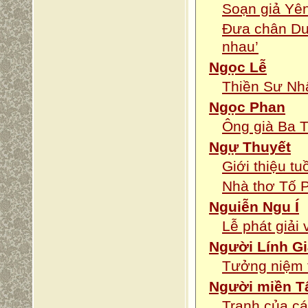
Soạn giả Yên
Đưa chân Du 
nhau’
Ngọc Lễ
Thiền Sư Nhấ
Ngọc Phan
Ông già Ba T
Ngự Thuyết
Giới thiệu t
Nhà thơ Tố 
Nguiễn Ngu Í
Lễ phát giả
Người Lính Gi
Tưởng niệm 
Người miền T
Tranh của cá