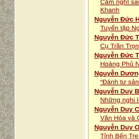
Cảm nghĩ sa
Khanh
Nguyễn Đức H
Tuyển tập N
Nguyễn Đức 
Cụ Trần Trọn
Nguyễn Đức 
Hoàng Phủ N
Nguyễn Dươn
“Đánh tư sả
Nguyễn Duy B
Những nghi l
Nguyễn Duy 
Văn Hóa và 
Nguyễn Duy 
Tỉnh Bến Tre