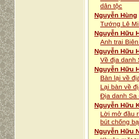
dân tộc
Nguyễn Hùng
Tướng Lê Mi
Nguyễn Hữu 
Anh trai Bi
Nguyễn Hữu H
Về địa danh 
Nguyễn Hữu H
Bàn lại về đ
Lại bàn về đ
Địa danh Sa
Nguyễn Hữu 
Lời mở đầu r
bút chống b
Nguyễn Hữu N