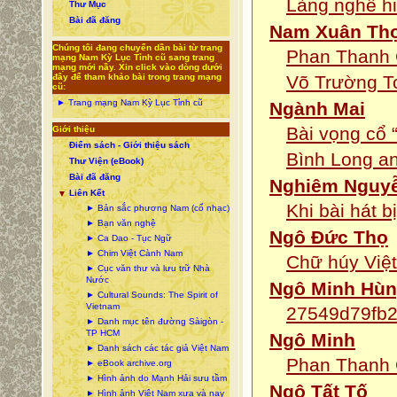
Làng nghề hi
Thư Mục
Bài đã đăng
Nam Xuân Th
Chúng tôi đang chuyển dần bài từ trang
Phan Thanh 
mạng Nam Kỳ Lục Tỉnh cũ sang trang
mạng mới nầy. Xin click vào dòng dưới
đây để tham khảo bài trong trang mạng
Võ Trường T
cũ:
► Trang mạng Nam Kỳ Lục Tỉnh cũ
Ngành Mai
Bài vọng cổ 
Giới thiệu
Điểm sách - Giới thiệu sách
Bình Long an
Thư Viện (eBook)
Bài đã đăng
Nghiêm Nguy
Liên Kết
▼
Khi bài hát bị
► Bản sắc phương Nam (cổ nhạc)
► Bạn văn nghệ
Ngô Đức Thọ
► Ca Dao - Tục Ngữ
► Chim Việt Cành Nam
Chữ húy Việt
► Cục văn thư và lưu trữ Nhà
Nước
Ngô Minh Hù
► Cultural Sounds: The Spirit of
Vietnam
27549d79fb2
► Danh mục tên đường Sàigòn -
TP HCM
Ngô Minh
► Danh sách các tác giả Việt Nam
Phan Thanh 
► eBook archive.org
► Hình ảnh do Mạnh Hải sưu tầm
Ngô Tất Tố
► Hình ảnh Việt Nam xưa và nay