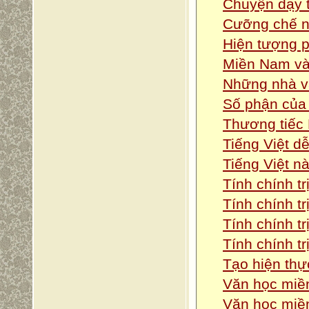
Chuyện dạy t
Cưỡng chế 
Hiện tượng 
Miền Nam và
Những nhà v
Số phận của
Thương tiếc
Tiếng Việt d
Tiếng Việt n
Tính chính tr
Tính chính tr
Tính chính tr
Tính chính tr
Tạo hiện thự
Văn học miề
Văn học miền