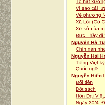
Tổ hát xướng
Vì sao cải lư
Về phương 
Xã Lới (Gò 
Xứ sở của m
Đức Thầy đi
Nguyễn Hà T
Chín nén nha
Nguyễn Hải H
Tiếng Việt k
Quốc ngữ
Nguyễn Hiến 
Đổi tiền
Đốt sách
Hồn Đại Việt
Ngày 30/4: Đ