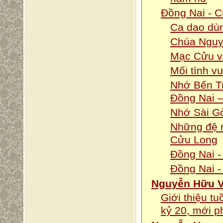
Đồng Nai - 
Ca dao dùn
Chúa Nguyễ
Mạc Cửu v
Mối tình vư
Nhớ Bến Tr
Đồng Nai 
Nhớ Sài G
Những đệ n
Cửu Long
Đồng Nai -
Đồng Nai -
Nguyễn Hữu V
Giới thiệu t
kỷ 20, mới p