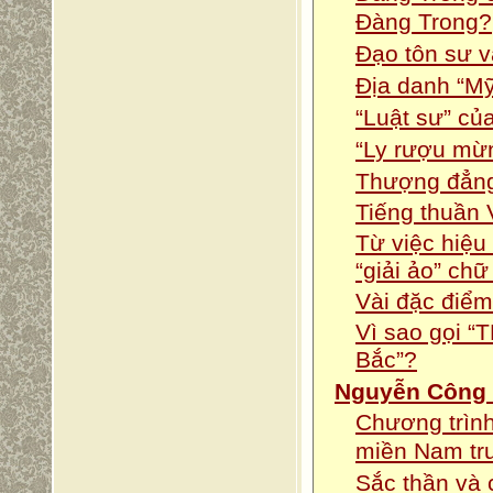
Đàng Trong?
Đạo tôn sư 
Địa danh “Mỹ 
“Luật sư” củ
“Ly rượu mừn
Thượng đẳng
Tiếng thuần V
Từ việc hiệu
“giải ảo” ch
Vài đặc điể
Vì sao gọi 
Bắc”?
Nguyễn Công
Chương trình
miền Nam tr
Sắc thần và 