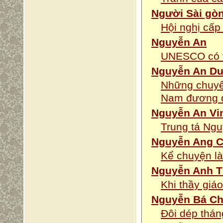
Người Sài gò
Hội nghị cấp
Nguyễn An
UNESCO có v
Nguyễn An D
Những chuyển
Nam đương 
Nguyễn An Vi
Trung tá Ng
Nguyễn Ang 
Kể chuyện l
Nguyễn Anh T
Khi thầy giá
Nguyễn Bá Ch
Đôi dép thá