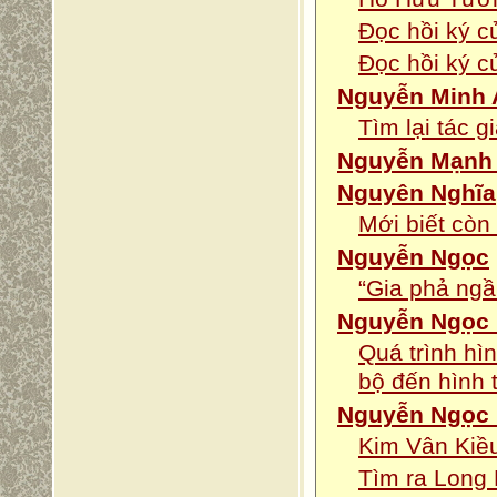
Đọc hồi ký c
Đọc hồi ký c
Nguyễn Minh 
Tìm lại tác 
Nguyễn Mạnh
Nguyên Nghĩa
Mới biết còn
Nguyễn Ngọc
“Gia phả ng
Nguyễn Ngọc
Quá trình hì
bộ đến hình 
Nguyễn Ngọc 
Kim Vân Kiều
Tìm ra Long