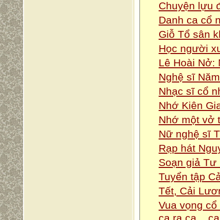
Chuyện lựu đ
Danh ca cổ n
Giỗ Tổ sân 
Học người xư
Lê Hoài Nở: 
Nghệ sĩ Năm 
Nhạc sĩ cổ n
Nhớ Kiên Gia
Nhớ một vở 
Nữ nghệ sĩ 
Rạp hát Nguy
Soạn giả Tư 
Tuyển tập C
Tết, Cải Lươ
Vua vọng cổ 
ca ra ca... ca