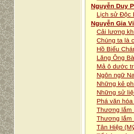
Nguyễn Duy 
Lịch sử Độc 
Nguyễn Gia Vi
Cải lương kh
Chúng ta là
Hồ Biểu Chán
Lăng Ông Bà 
Mả ô dước tr
Ngôn ngữ Na
Những kẻ ph
Những sử li
Phá văn hóa
Thương lắm C
Thương lắm C
Tân Hiệp (M