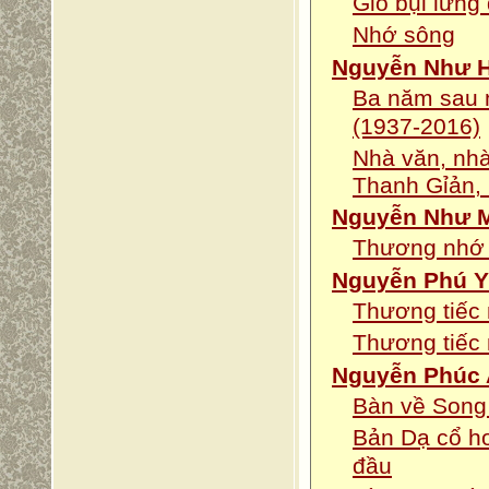
Gió bụi lưng
Nhớ sông
Nguyễn Như 
Ba năm sau 
(1937-2016)
Nhà văn, nh
Thanh Gỉản,
Nguyễn Như 
Thương nhớ 
Nguyễn Phú 
Thương tiếc
Thương tiếc
Nguyễn Phúc
Bàn về Song
Bản Dạ cổ ho
đầu