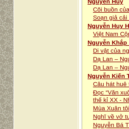
Nguyễn Huy
Cõi buồn củ
Soạn giả cải
Nguyễn Huy 
Việt Nam Cộn
Nguyễn Khắp 
Di vật của n
Dạ Lan – Ng
Dạ Lan – Ng
Nguyễn Kiến T
Câu hát huê 
Đọc “Văn xuô
thế kỉ XX - 
Mùa Xuân tôi
Nghĩ về vở t
Nguyễn Bá T