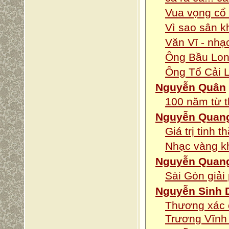
Vua vọng cổ
Vì sao sân k
Văn Vĩ - nhạc
Ông Bầu Lon
Ông Tổ Cải L
Nguyễn Quân
100 năm từ 
Nguyễn Quan
Giá trị tinh
Nhạc vàng k
Nguyễn Quan
Sài Gòn giải
Nguyễn Sinh 
Thương xác 
Trương Vĩnh