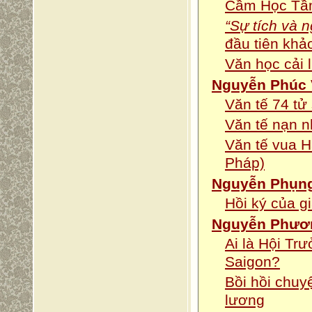
Cầm Học Tầm
“Sự tích và n
đầu tiên khả
Văn học cải 
Nguyễn Phúc 
Văn tế 74 tử
Văn tế nạn 
Văn tế vua 
Pháp)
Nguyễn Phụn
Hồi ký của 
Nguyễn Phươ
Ai là Hội Tr
Saigon?
Bồi hồi chuy
lương