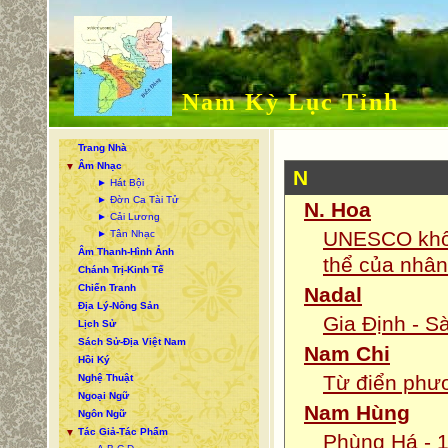
Nam Kỳ Lục Tỉnh
Trang Nhà
Âm Nhạc
▼
N
► Hát Bội
► Đờn Ca Tài Tử
N. Hoa
► Cải Lương
UNESCO khôn
► Tân Nhạc
Âm Thanh-Hình Ảnh
thể của nhân
Chánh Trị-Kinh Tế
Chiến Tranh
Nadal
Địa Lý-Nông Sản
Gia Định - S
Lịch Sử
Sách Sử-Địa Việt Nam
Nam Chi
Hồi Ký
Từ điển phư
Nghệ Thuật
Ngoại Ngữ
Nam Hùng
Ngôn Ngữ
Tác Giả-Tác Phẩm
▼
Phùng Há - 1