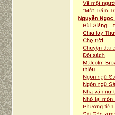
Về một ngườ
“Một Trăm T
Nguyễn Ngọc 
Bùi Giáng – 
Chia tay Th
Chợ trời
Chuyện dài c
Đốt sách
Malcolm Bro
thiêu
Ngôn ngữ Sà
Ngôn ngữ Sà
Nhà văn nữ 
Nhớ lại món
Phương tiện 
Sài Gòn xưa