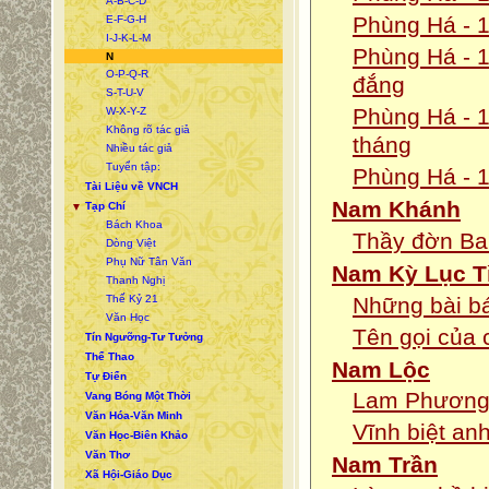
A-B-C-D
Phùng Há - 1
E-F-G-H
I-J-K-L-M
Phùng Há - 1
N
O-P-Q-R
đắng
S-T-U-V
Phùng Há - 1
W-X-Y-Z
Không rõ tác giả
tháng
Nhiều tác giả
Tuyển tập:
Phùng Há - 1
Tài Liệu về VNCH
Nam Khánh
Tạp Chí
▼
Bách Khoa
Thầy đờn Ba 
Dòng Việt
Phụ Nữ Tân Văn
Nam Kỳ Lục T
Thanh Nghị
Thế Kỷ 21
Những bài b
Văn Học
Tên gọi của
Tín Ngưỡng-Tư Tưởng
Thể Thao
Nam Lộc
Tự Điển
Lam Phương: 
Vang Bóng Một Thời
Văn Hóa-Văn Minh
Vĩnh biệt an
Văn Học-Biên Khảo
Văn Thơ
Nam Trần
Xã Hội-Giáo Dục