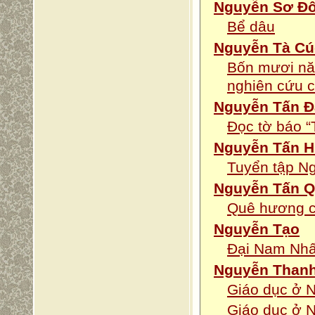
Nguyễn Sơ Đ
Bể dâu
Nguyễn Tà Cú
Bốn mươi nă
nghiên cứu 
Nguyễn Tấn Đ
Đọc tờ báo “
Nguyễn Tấn 
Tuyển tập N
Nguyễn Tấn 
Quê hương củ
Nguyễn Tạo
Đại Nam Nhất
Nguyễn Thanh
Giáo dục ở 
Giáo dục ở 