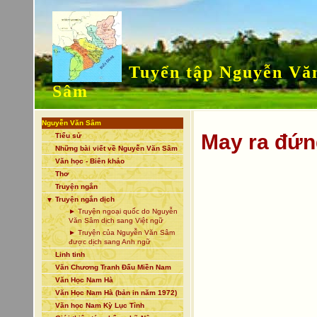
Tuyển tập Nguyễn Vă
Sâm
Nguyễn Văn Sâm
May ra đứn
Tiểu sử
Những bài viết về Nguyễn Văn Sâm
Văn học - Biên khảo
Thơ
Truyện ngắn
Truyện ngắn dịch
▼
► Truyện ngoại quốc do Nguyễn
Văn Sâm dịch sang Việt ngữ
► Truyện của Nguyễn Văn Sâm
được dịch sang Anh ngữ
Linh tinh
Văn Chương Tranh Đấu Miền Nam
Văn Học Nam Hà
Văn Học Nam Hà (bản in năm 1972)
Văn học Nam Kỳ Lục Tỉnh