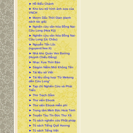
► Hồ Biểu Chánh
► Kho lưu trữ hình ảnh xưa của
VNCH
► Mượn Dấu Thời Gian (danh
sách tác giả)
► Nghiên cứu văn hóa Đồng Nai-
Cửu Long (Hoa Kỳ)
► Nghiên cứu văn hóa Đồng Nai-
Cửu Long (Úc Châu)
► Nguyễn Tấn Lộc
(nguyentl.free.fr)
► Nhà kho Quán Ven Đường
(Huỳnh Chiếu Đẳng)
► Nhạc Xưa Thời Báo
► Sàigòn Niềm Nhớ Không Tên
► Tài liệu sử Việt
► Tài liệu tổng hợp “Từ Mekong
đến Cửu Long”
► Tạp chí Nghiên Cứu và Phát
Triển
► Thơ Trạch Gầm
► Thư viện Ebook
► Thư viện Ebook miễn phí
► Trung tâm Minh Đức Hoài Trinh
► Truyện Tàu Tín Đức Thư Xã
► Tủ sách nghiên cứu Phật pháp
► Tủ sách Tiếng Quê Hương
► Tủ sách Tiếng Việt