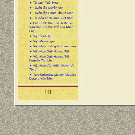
► Tủ sách Tuổi Hoa
► Tuyển tập Duyên Anh
► Tuyển tập Phạm Tín An Ninh
► Từ điển bách khoa Việt Nam
► UNESCO: Danh sách Di Sản
Văn Hóa Phi Vật Thể của Nhân
Loại
► Viện Việt-Học
► Việt Messenger
► Việt-Nam những hình ảnh xưa
► Việt-Nam Quê Hương Tôi
► Việt Nam Quê Hương Tôi -
Nguyễn Tấn Lộc
► Việt Nam Văn Hiến (Huỳnh Ái
Tông)
► Yale University Library: Maurice
Durand Hán Nôm

Powered B