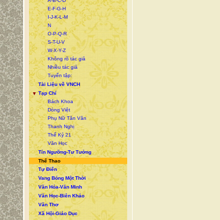
A-B-C-D
E-F-G-H
I-J-K-L-M
N
O-P-Q-R
S-T-U-V
W-X-Y-Z
Không rõ tác giả
Nhiều tác giả
Tuyển tập:
Tài Liệu về VNCH
Tạp Chí
▼
Bách Khoa
Dòng Việt
Phụ Nữ Tân Văn
Thanh Nghị
Thế Kỷ 21
Văn Học
Tín Ngưỡng-Tư Tưởng
Thể Thao
Tự Điển
Vang Bóng Một Thời
Văn Hóa-Văn Minh
Văn Học-Biên Khảo
Văn Thơ
Xã Hội-Giáo Dục