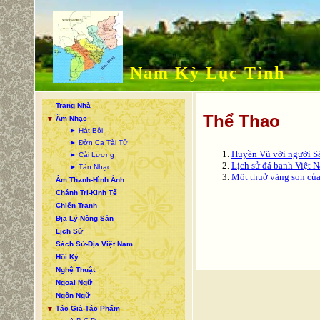
Nam Kỳ Lục Tỉnh
Trang Nhà
Thể Thao
Âm Nhạc
▼
► Hát Bội
► Đờn Ca Tài Tử
Huyền Vũ với người S
► Cải Lương
Lịch sử đá banh Việt 
► Tân Nhạc
Một thuở vàng son củ
Âm Thanh-Hình Ảnh
Chánh Trị-Kinh Tế
Chiến Tranh
Địa Lý-Nông Sản
Lịch Sử
Sách Sử-Địa Việt Nam
Hồi Ký
Nghệ Thuật
Ngoại Ngữ
Ngôn Ngữ
Tác Giả-Tác Phẩm
▼