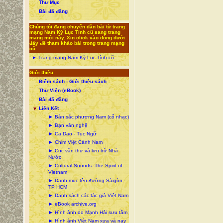
Thư Mục
Bài đã đăng
Chúng tôi đang chuyển dần bài từ trang
mạng Nam Kỳ Lục Tỉnh cũ sang trang
mạng mới nầy. Xin click vào dòng dưới
đây để tham khảo bài trong trang mạng
cũ:
► Trang mạng Nam Kỳ Lục Tỉnh cũ
Giới thiệu
Điểm sách - Giới thiệu sách
Thư Viện (eBook)
Bài đã đăng
Liên Kết
▼
► Bản sắc phương Nam (cổ nhạc)
► Bạn văn nghệ
► Ca Dao - Tục Ngữ
► Chim Việt Cành Nam
► Cục văn thư và lưu trữ Nhà
Nước
► Cultural Sounds: The Spirit of
Vietnam
► Danh mục tên đường Sàigòn -
TP HCM
► Danh sách các tác giả Việt Nam
► eBook archive.org
► Hình ảnh do Mạnh Hải sưu tầm
► Hình ảnh Việt Nam xưa và nay