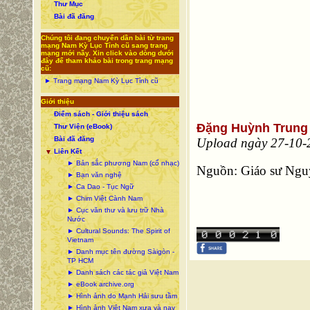
Thư Mục
Bài đã đăng
Chúng tôi đang chuyển dần bài từ trang
mạng Nam Kỳ Lục Tỉnh cũ sang trang
mạng mới nầy. Xin click vào dòng dưới
đây để tham khảo bài trong trang mạng
cũ:
► Trang mạng Nam Kỳ Lục Tỉnh cũ
Giới thiệu
Điểm sách - Giới thiệu sách
Đặng Huỳnh Trung
Thư Viện (eBook)
Bài đã đăng
Upload ngày 27-10-
Liên Kết
▼
► Bản sắc phương Nam (cổ nhạc)
Nguồn: Giáo sư Ngu
► Bạn văn nghệ
► Ca Dao - Tục Ngữ
► Chim Việt Cành Nam
► Cục văn thư và lưu trữ Nhà
Nước
► Cultural Sounds: The Spirit of
Vietnam
► Danh mục tên đường Sàigòn -
TP HCM
► Danh sách các tác giả Việt Nam
► eBook archive.org
► Hình ảnh do Mạnh Hải sưu tầm
► Hình ảnh Việt Nam xưa và nay