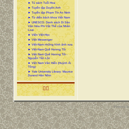
► Tủ sách Tuổi Hoa
► Tuyển tập Duyên Anh
► Tuyển tập Phạm Tín An Ninh
► Từ điển bách khoa Việt Nam
► UNESCO: Danh sách Di Sản
Văn Hóa Phi Vật Thể của Nhân
Loại
► Viện Việt-Học
► Việt Messenger
► Việt-Nam những hình ảnh xưa
► Việt-Nam Quê Hương Tôi
► Việt Nam Quê Hương Tôi -
Nguyễn Tấn Lộc
► Việt Nam Văn Hiến (Huỳnh Ái
Tông)
► Yale University Library: Maurice
Durand Hán Nôm

Powered B