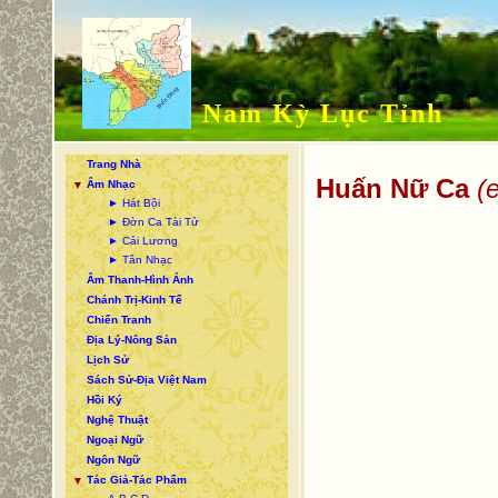
Nam Kỳ Lục Tỉnh
Trang Nhà
Huấn Nữ Ca
(
Âm Nhạc
▼
► Hát Bội
► Đờn Ca Tài Tử
► Cải Lương
► Tân Nhạc
Âm Thanh-Hình Ảnh
Chánh Trị-Kinh Tế
Chiến Tranh
Địa Lý-Nông Sản
Lịch Sử
Sách Sử-Địa Việt Nam
Hồi Ký
Nghệ Thuật
Ngoại Ngữ
Ngôn Ngữ
Tác Giả-Tác Phẩm
▼