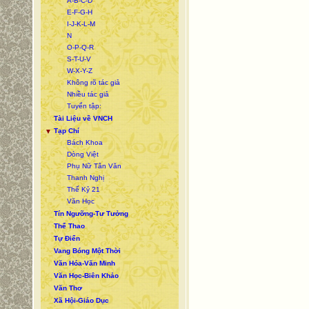
A-B-C-D
E-F-G-H
I-J-K-L-M
N
O-P-Q-R
S-T-U-V
W-X-Y-Z
Không rõ tác giả
Nhiều tác giả
Tuyển tập:
Tài Liệu về VNCH
Tạp Chí
▼
Bách Khoa
Dòng Việt
Phụ Nữ Tân Văn
Thanh Nghị
Thế Kỷ 21
Văn Học
Tín Ngưỡng-Tư Tưởng
Thể Thao
Tự Điển
Vang Bóng Một Thời
Văn Hóa-Văn Minh
Văn Học-Biên Khảo
Văn Thơ
Xã Hội-Giáo Dục