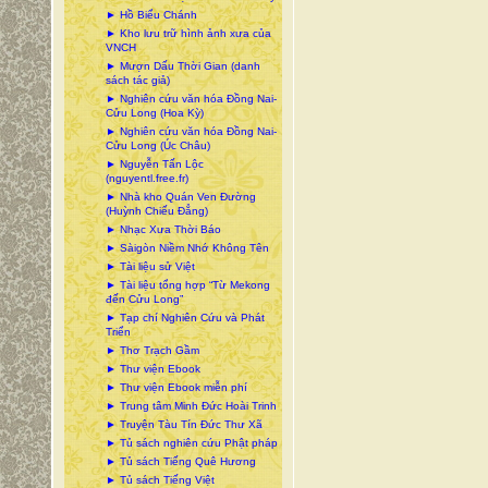
► Hồ Biểu Chánh
► Kho lưu trữ hình ảnh xưa của
VNCH
► Mượn Dấu Thời Gian (danh
sách tác giả)
► Nghiên cứu văn hóa Đồng Nai-
Cửu Long (Hoa Kỳ)
► Nghiên cứu văn hóa Đồng Nai-
Cửu Long (Úc Châu)
► Nguyễn Tấn Lộc
(nguyentl.free.fr)
► Nhà kho Quán Ven Đường
(Huỳnh Chiếu Đẳng)
► Nhạc Xưa Thời Báo
► Sàigòn Niềm Nhớ Không Tên
► Tài liệu sử Việt
► Tài liệu tổng hợp “Từ Mekong
đến Cửu Long”
► Tạp chí Nghiên Cứu và Phát
Triển
► Thơ Trạch Gầm
► Thư viện Ebook
► Thư viện Ebook miễn phí
► Trung tâm Minh Đức Hoài Trinh
► Truyện Tàu Tín Đức Thư Xã
► Tủ sách nghiên cứu Phật pháp
► Tủ sách Tiếng Quê Hương
► Tủ sách Tiếng Việt