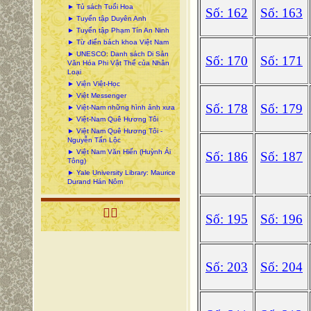
► Tủ sách Tuổi Hoa
Số: 162
Số: 163
► Tuyển tập Duyên Anh
► Tuyển tập Phạm Tín An Ninh
► Từ điển bách khoa Việt Nam
► UNESCO: Danh sách Di Sản
Số: 170
Số: 171
Văn Hóa Phi Vật Thể của Nhân
Loại
► Viện Việt-Học
► Việt Messenger
Số: 178
Số: 179
► Việt-Nam những hình ảnh xưa
► Việt-Nam Quê Hương Tôi
► Việt Nam Quê Hương Tôi -
Nguyễn Tấn Lộc
► Việt Nam Văn Hiến (Huỳnh Ái
Số: 186
Số: 187
Tông)
► Yale University Library: Maurice
Durand Hán Nôm

Số: 195
Số: 196
Số: 203
Số: 204