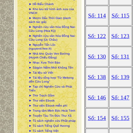
► Hồ Biểu Chánh
► Kho lưu trữ hình ảnh xưa của
VNCH
Số: 114
Số: 115
► Mượn Dấu Thời Gian (danh
sách tác giả)
► Nghiên cứu văn hóa Đồng Nai-
Cửu Long (Hoa Kỳ)
Số: 122
Số: 123
► Nghiên cứu văn hóa Đồng Nai-
Cửu Long (Úc Châu)
► Nguyễn Tấn Lộc
(nguyentl.free.fr)
► Nhà kho Quán Ven Đường
Số: 130
Số: 131
(Huỳnh Chiếu Đẳng)
► Nhạc Xưa Thời Báo
► Sàigòn Niềm Nhớ Không Tên
► Tài liệu sử Việt
Số: 138
Số: 139
► Tài liệu tổng hợp “Từ Mekong
đến Cửu Long”
► Tạp chí Nghiên Cứu và Phát
Triển
► Thơ Trạch Gầm
Số: 146
Số: 147
► Thư viện Ebook
► Thư viện Ebook miễn phí
► Trung tâm Minh Đức Hoài Trinh
► Truyện Tàu Tín Đức Thư Xã
Số: 154
Số: 155
► Tủ sách nghiên cứu Phật pháp
► Tủ sách Tiếng Quê Hương
► Tủ sách Tiếng Việt