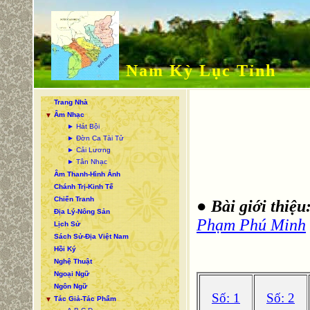
Nam Kỳ Lục Tỉnh
Trang Nhà
Âm Nhạc
▼
► Hát Bội
► Đờn Ca Tài Tử
► Cải Lương
► Tân Nhạc
Âm Thanh-Hình Ảnh
Chánh Trị-Kinh Tế
Chiến Tranh
●
Bài giới thiệu
Địa Lý-Nông Sản
Phạm Phú Minh
Lịch Sử
Sách Sử-Địa Việt Nam
Hồi Ký
Nghệ Thuật
Ngoại Ngữ
Ngôn Ngữ
Số: 1
Số: 2
Tác Giả-Tác Phẩm
▼