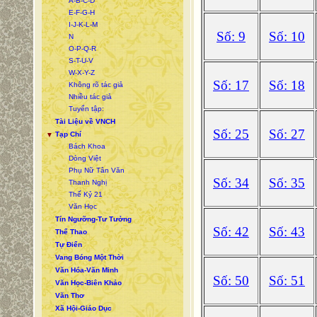
A-B-C-D
E-F-G-H
I-J-K-L-M
Số: 9
Số: 10
N
O-P-Q-R
S-T-U-V
W-X-Y-Z
Số: 17
Số: 18
Không rõ tác giả
Nhiều tác giả
Tuyển tập:
Tài Liệu về VNCH
Số: 25
Số: 27
Tạp Chí
▼
Bách Khoa
Dòng Việt
Phụ Nữ Tân Văn
Số: 34
Số: 35
Thanh Nghị
Thế Kỷ 21
Văn Học
Tín Ngưỡng-Tư Tưởng
Số: 42
Số: 43
Thể Thao
Tự Điển
Vang Bóng Một Thời
Văn Hóa-Văn Minh
Số: 50
Số: 51
Văn Học-Biên Khảo
Văn Thơ
Xã Hội-Giáo Dục