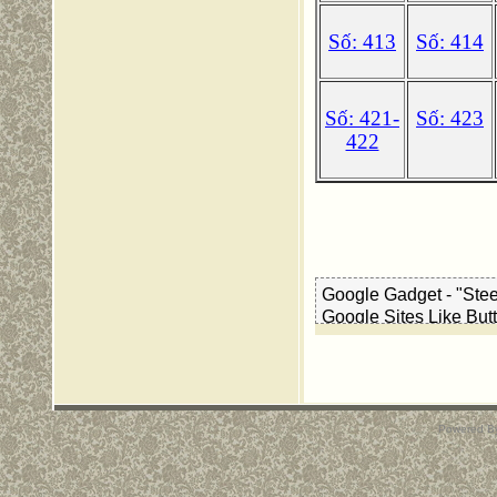
Số: 413
Số: 414
Số: 421-
Số: 423
422
Google Gadget - "Stee
Google Sites Like But
Powered B