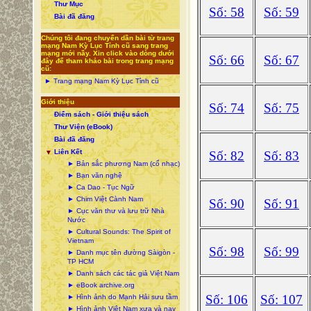
Thư Mục
Số: 58
Số: 59
Bài đã đăng
Chúng tôi đang chuyển dần bài từ trang
mạng Nam Kỳ Lục Tỉnh cũ sang trang
mạng mới nầy. Xin click vào dòng dưới
Số: 66
Số: 67
đây để tham khảo bài trong trang mạng
cũ:
► Trang mạng Nam Kỳ Lục Tỉnh cũ
Giới thiệu
Số: 74
Số: 75
Điểm sách - Giới thiệu sách
Thư Viện (eBook)
Bài đã đăng
Liên Kết
▼
Số: 82
Số: 83
► Bản sắc phương Nam (cổ nhạc)
► Bạn văn nghệ
► Ca Dao - Tục Ngữ
► Chim Việt Cành Nam
Số: 90
Số: 91
► Cục văn thư và lưu trữ Nhà
Nước
► Cultural Sounds: The Spirit of
Vietnam
Số: 98
Số: 99
► Danh mục tên đường Sàigòn -
TP HCM
► Danh sách các tác giả Việt Nam
► eBook archive.org
Số: 106
Số: 107
► Hình ảnh do Mạnh Hải sưu tầm
► Hình ảnh Việt Nam xưa và nay